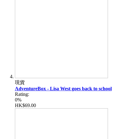
現貨
AdventureBox - Lisa West goes back to school
Rating:
0%
HK$69.00