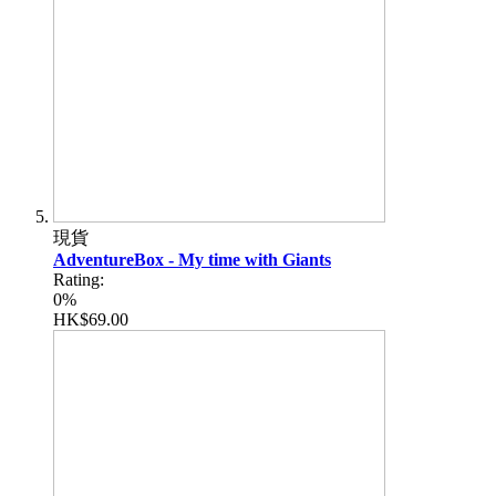
現貨
AdventureBox - My time with Giants
Rating:
0%
HK$69.00