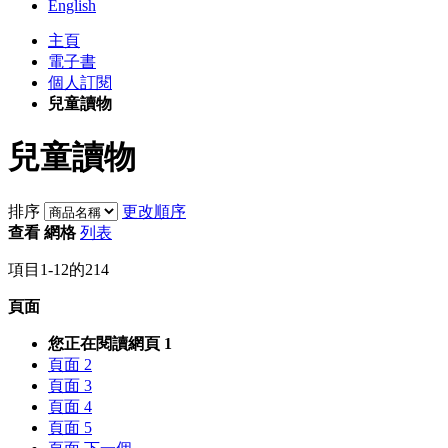
English
主頁
電子書
個人訂閱
兒童讀物
兒童讀物
排序
更改順序
查看
網格
列表
項目
1
-
12
的
214
頁面
您正在閱讀網頁
1
頁面
2
頁面
3
頁面
4
頁面
5