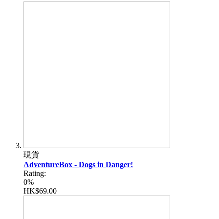
現貨
AdventureBox - Dogs in Danger!
Rating:
0%
HK$69.00