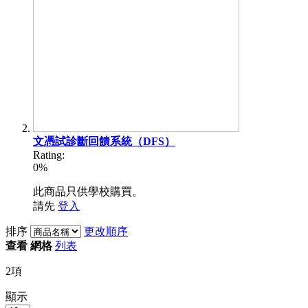
文憑試診斷回饋系統（DFS）
Rating:
0%
此商品只供學校購買。
請先
登入
排序
更改順序
查看
網格
列表
2
項
顯示