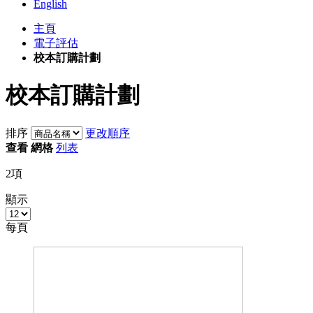
English
主頁
電子評估
校本訂購計劃
校本訂購計劃
排序
更改順序
查看
網格
列表
2
項
顯示
每頁