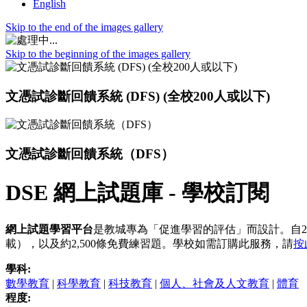
English
Skip to the end of the images gallery
Skip to the beginning of the images gallery
文憑試診斷回饋系統 (DFS) (全校200人或以下)
文憑試診斷回饋系統（DFS）
DSE 網上試題庫 - 學校訂閱
網上試題學習平台
是教城專為「促進學習的評估」而設計。自20
載），以及約2,500條免費練習題。學校如需訂購此服務，請
按
學科:
數學教育
|
科學教育
|
科技教育
|
個人、社會及人文教育
|
體育
程度: