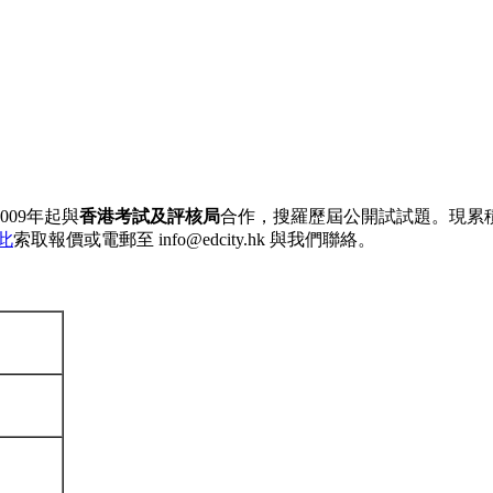
09年起與
香港考試及評核局
合作，搜羅歷屆公開試試題。現累積逾10
此
索取報價或電郵至 info@edcity.hk 與我們聯絡。