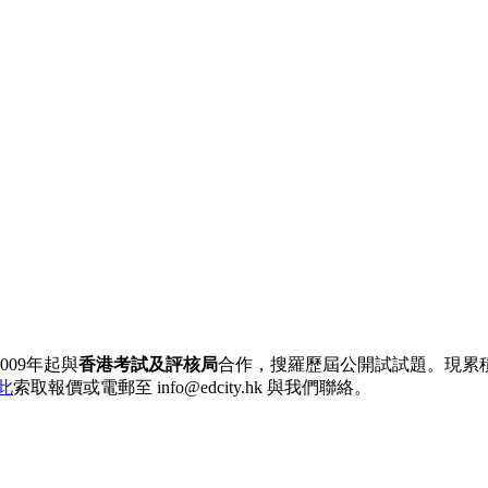
09年起與
香港考試及評核局
合作，搜羅歷屆公開試試題。現累積逾10
此
索取報價或電郵至 info@edcity.hk 與我們聯絡。