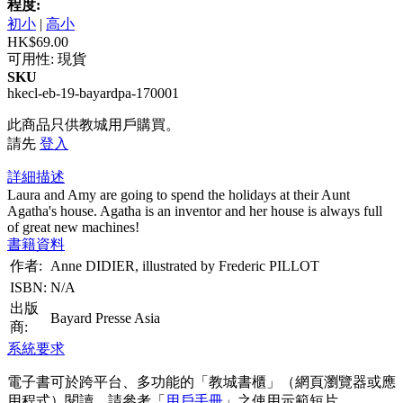
程度:
初小
|
高小
HK$69.00
可用性:
現貨
SKU
hkecl-eb-19-bayardpa-170001
此商品只供教城用戶購買。
請先
登入
詳細描述
Laura and Amy are going to spend the holidays at their Aunt
Agatha's house. Agatha is an inventor and her house is always full
of great new machines!
書籍資料
作者:
Anne DIDIER, illustrated by Frederic PILLOT
ISBN:
N/A
出版
Bayard Presse Asia
商:
系統要求
電子書可於跨平台、多功能的「教城書櫃」（網頁瀏覽器或應
用程式）閱讀，請參考「
用戶手冊
」之使用示範短片。