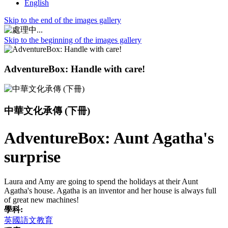
English
Skip to the end of the images gallery
Skip to the beginning of the images gallery
AdventureBox: Handle with care!
中華文化承傳 (下冊)
AdventureBox: Aunt Agatha's
surprise
Laura and Amy are going to spend the holidays at their Aunt
Agatha's house. Agatha is an inventor and her house is always full
of great new machines!
學科:
英國語文教育