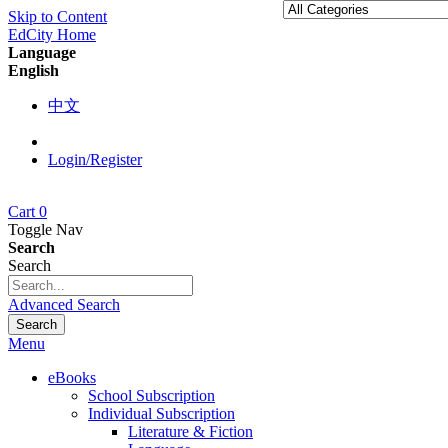
Skip to Content
EdCity Home
Language
English
中文
Login/Register
Cart
0
Toggle Nav
Search
Search
Advanced Search
Search
Menu
eBooks
School Subscription
Individual Subscription
Literature & Fiction