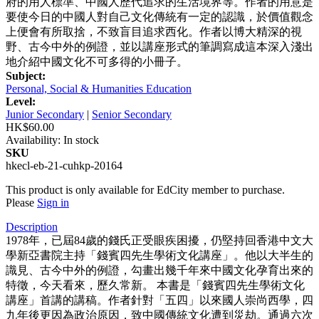
府的用人標準、中國人歷代追求的生活境界等。作者的用意是
要使今日的中國人對自己文化傳統有一定的認識，於價值觀念
上便會有所取捨，不致盲目追求西化。作者以博大精深的視
野、古今中外的例證，並以講座形式的筆調寫成這本深入淺出
地介紹中國文化不可多得的小冊子。
Subject:
Personal, Social & Humanities Education
Level:
Junior Secondary
|
Senior Secondary
HK$60.00
Availability:
In stock
SKU
hkecl-eb-21-cuhkp-20164
This product is only available for EdCity member to purchase.
Please
Sign in
Description
1978年，已屆84歲的錢氏正受眼疾困擾，仍堅持回香港中文大
學新亞書院主持「錢賓四先生學術文化講座」。他以大半生的
識見、古今中外的例證，勾畫出幾千年來中國文化孕育出來的
特徵，今天看來，歷久常新。 本書是「錢賓四先生學術文化
講座」首講的講稿。作者針對「五四」以來國人崇尚西學，四
九年後更因為政治原因，致中國傳統文化遭到災劫。通過六次