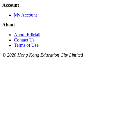
Account
My Account
About
About EdMall
Contact Us
Terms of Use
© 2020 Hong Kong Education City Limited