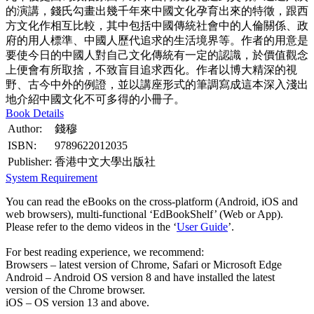
的演講，錢氏勾畫出幾千年來中國文化孕育出來的特徵，跟西
方文化作相互比較，其中包括中國傳統社會中的人倫關係、政
府的用人標準、中國人歷代追求的生活境界等。作者的用意是
要使今日的中國人對自己文化傳統有一定的認識，於價值觀念
上便會有所取捨，不致盲目追求西化。作者以博大精深的視
野、古今中外的例證，並以講座形式的筆調寫成這本深入淺出
地介紹中國文化不可多得的小冊子。
Book Details
Author:
錢穆
ISBN:
9789622012035
Publisher:
香港中文大學出版社
System Requirement
You can read the eBooks on the cross-platform (Android, iOS and
web browsers), multi-functional ‘EdBookShelf’ (Web or App).
Please refer to the demo videos in the ‘
User Guide
’.
For best reading experience, we recommend:
Browsers – latest version of Chrome, Safari or Microsoft Edge
Android – Android OS version 8 and have installed the latest
version of the Chrome browser.
iOS – OS version 13 and above.