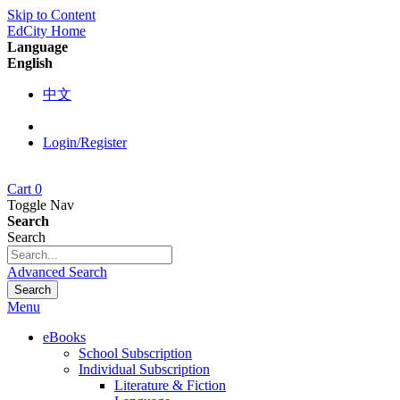
Skip to Content
EdCity Home
Language
English
中文
Login/Register
Cart
0
Toggle Nav
Search
Search
Advanced Search
Search
Menu
eBooks
School Subscription
Individual Subscription
Literature & Fiction