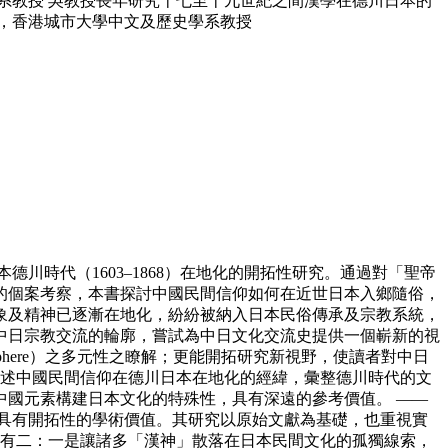
系教授 吳教授長年研究十七至十九世紀之間漢學在德川日本的
，香港城市大學中文及歷史學系教授
時代（1603–1868）在地化的開拓性研究。通過對「聖帝
的個案考察，本書探討中國民間信仰如何在近世日本入鄉隨俗，
象及精神已逐漸在地化，紛紛被納入日本民俗傳承及宗教系統，
中日宗教交流的輪廓，嘗試為中日文化交流史提供一個嶄新的視
osphere）之多元性之瞭解；更能開拓研究新視野，使讀者對中日
論述中國民間信仰在德川日本在地化的經緯，彙整德川時代的文
國元素構建日本文化的特殊性，具有深遠的參考價值。 ——
具有開拓性的學術價值。其研究以原始文獻為基礎，也重視實
處有二：一是讓諸多「漢神」散落在日本民間文化的孤獨線索，