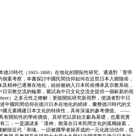
時代（1603–1868）在地化的開拓性研究。通過對「聖帝
的個案考察，本書探討中國民間信仰如何在近世日本入鄉隨俗，
象及精神已逐漸在地化，紛紛被納入日本民俗傳承及宗教系統，
中日宗教交流的輪廓，嘗試為中日文化交流史提供一個嶄新的視
osphere）之多元性之瞭解；更能開拓研究新視野，使讀者對中日
論述中國民間信仰在德川日本在地化的經緯，彙整德川時代的文
國元素構建日本文化的特殊性，具有深遠的參考價值。 ——
具有開拓性的學術價值。其研究以原始文獻為基礎，也重視實
處有二：一是讓諸多「漢神」散落在日本民間文化的孤獨線索，
僅解除近代「和魂」一語被國學者操弄成的一元化政治信仰，也