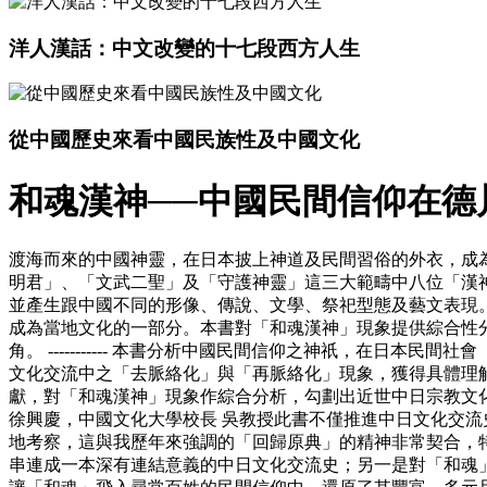
洋人漢話：中文改變的十七段西方人生
從中國歷史來看中國民族性及中國文化
和魂漢神──中國民間信仰在德
渡海而來的中國神靈，在日本披上神道及民間習俗的外衣，成為日
明君」、「文武二聖」及「守護神靈」這三大範疇中八位「漢
並產生跟中國不同的形像、傳說、文學、祭祀型態及藝文表現
成為當地文化的一部分。本書對「和魂漢神」現象提供綜合性
角。 ----------- 本書分析中國民間信仰之神祇，在日本
文化交流中之「去脈絡化」與「再脈絡化」現象，獲得具體理解
獻，對「和魂漢神」現象作綜合分析，勾劃出近世中日宗教文
徐興慶，中國文化大學校長 吳教授此書不僅推進中日文化交
地考察，這與我歷年來強調的「回歸原典」的精神非常契合，特
串連成一本深有連結意義的中日文化交流史；另一是對「和魂