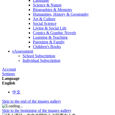
Language
Science & Nature
Biographies & Memoirs
Humanities, History & Geography
Art & Culture
Social Science
Living & Social Life
Comics & Graphic Novels
Learning & Teaching
Parenting & Family
Children's Books
eAssessment
School Subscription
Individual Subscription
Account
Settings
Language
English
中文
Skip to the end of the images gallery
Skip to the beginning of the images gallery