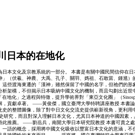
川日本的在地化
本文化及宗教系統的一部分。 本書是有關中國民間信仰在日本德川
神」（伏羲、神農、大禹、孔子、關羽、媽祖、石敢當、鍾馗）
。這些渡海東遷的「漢神」雖然保留了中國的名字，但祂們的形
分析架構，不但揭示日本吸納中國文化的機制，而且勾劃出近世
民間社會「在地化」之過程與特徵，提升學術界對「東亞文化圈」（Sin
，貢獻卓著。 ——黃俊傑，國立臺灣大學特聘講座教授 本書
化史的整體圖像，除了對中日文化交流史提供嶄新視角，更利用中
流史研究，而且對深入理解日本文化，尤其日本神道的中國因素，
此推薦。 ——劉岳兵，南開大學日本研究院教授 本書可貴之
」一語的概念，採用將中國文化吸收以豐富日本文化的意涵，不