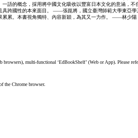
」一語的概念，採用將中國文化吸收以豐富日本文化的意涵，不
具跨國性的本來面目。 ——張崑將，國立臺灣師範大學東亞學
果累累。本書視角獨特、內容新穎，為其又一力作。 ——林少陽
 browsers), multi-functional ‘EdBookShelf’ (Web or App). Please refer
 of the Chrome browser.