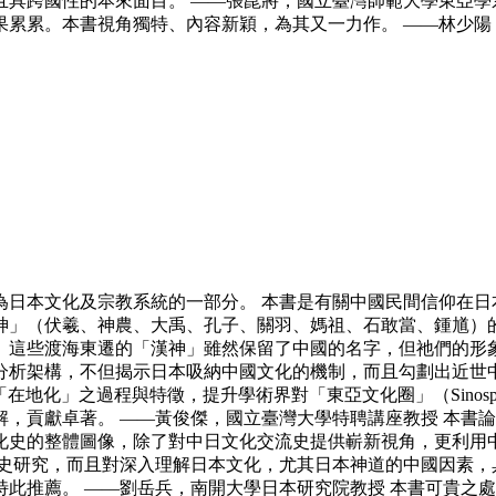
具跨國性的本來面目。 ——張崑將，國立臺灣師範大學東亞學
果累累。本書視角獨特、內容新穎，為其又一力作。 ——林少陽
本文化及宗教系統的一部分。 本書是有關中國民間信仰在日本德川
神」（伏羲、神農、大禹、孔子、關羽、媽祖、石敢當、鍾馗）
。這些渡海東遷的「漢神」雖然保留了中國的名字，但祂們的形
分析架構，不但揭示日本吸納中國文化的機制，而且勾劃出近世
民間社會「在地化」之過程與特徵，提升學術界對「東亞文化圈」（Sin
，貢獻卓著。 ——黃俊傑，國立臺灣大學特聘講座教授 本書
化史的整體圖像，除了對中日文化交流史提供嶄新視角，更利用中
流史研究，而且對深入理解日本文化，尤其日本神道的中國因素，
此推薦。 ——劉岳兵，南開大學日本研究院教授 本書可貴之