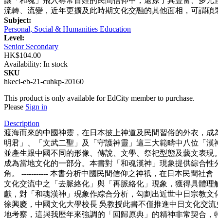
讓「和魂」飛入尋常百姓的民間信仰中，還原了其豐富、多元且
流轉、流變，近年更擴及此時期文化交融的其他面相，可謂碩
Subject:
Personal, Social & Humanities Education
Level:
Senior Secondary
HK$104.00
Availability:
In stock
SKU
hkecl-eb-21-cuhkp-20160
This product is only available for EdCity member to purchase.
Please
Sign in
Description
渡海而來的中國神靈，在日本披上神道及民間習俗的外衣，成為日
明君」、「文武二聖」及「守護神靈」這三大範疇中八位「漢
並產生跟中國不同的形像、傳說、文學、祭祀型態及藝文表現
成為當地文化的一部分。本書對「和魂漢神」現象提供綜合性
角。 ----------- 本書分析中國民間信仰之神祇，在日本
文化交流中之「去脈絡化」與「再脈絡化」現象，獲得具體理解
獻，對「和魂漢神」現象作綜合分析，勾劃出近世中日宗教文
徐興慶，中國文化大學校長 吳教授此書不僅推進中日文化交
地考察，這與我歷年來強調的「回歸原典」的精神非常契合，特