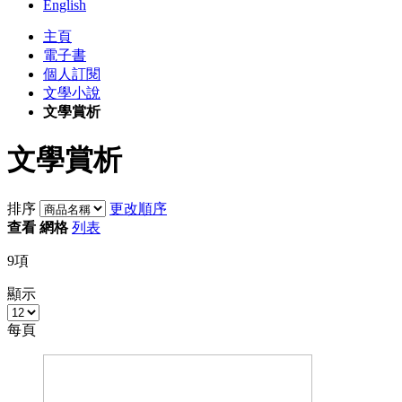
English
主頁
電子書
個人訂閱
文學小說
文學賞析
文學賞析
排序
更改順序
查看
網格
列表
9
項
顯示
每頁