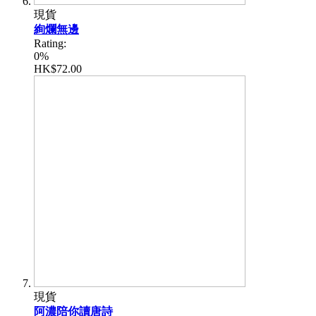
現貨
絢爛無邊
Rating:
0%
HK$72.00
現貨
阿濃陪你讀唐詩