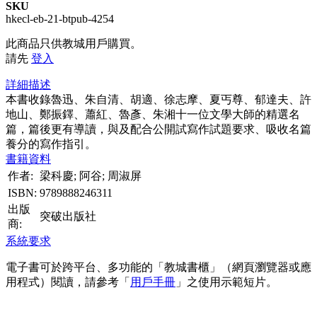
SKU
hkecl-eb-21-btpub-4254
此商品只供教城用戶購買。
請先
登入
詳細描述
本書收錄魯迅、朱自清、胡適、徐志摩、夏丐尊、郁達夫、許
地山、鄭振鐸、蕭紅、魯彥、朱湘十一位文學大師的精選名
篇，篇後更有導讀，與及配合公開試寫作試題要求、吸收名篇
養分的寫作指引。
書籍資料
作者:
梁科慶; 阿谷; 周淑屏
ISBN:
9789888246311
出版
突破出版社
商:
系統要求
電子書可於跨平台、多功能的「教城書櫃」（網頁瀏覽器或應
用程式）閱讀，請參考「
用戶手冊
」之使用示範短片。