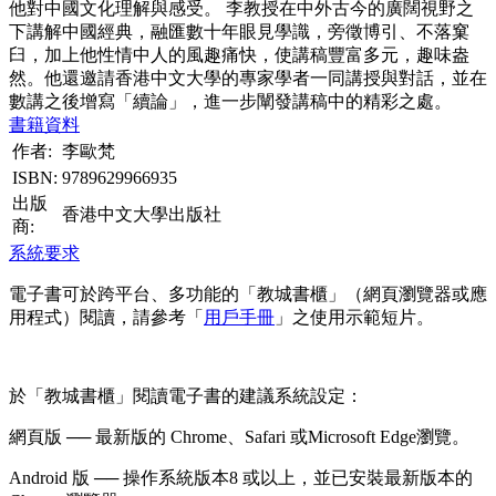
他對中國文化理解與感受。 李教授在中外古今的廣闊視野之
下講解中國經典，融匯數十年眼見學識，旁徵博引、不落窠
臼，加上他性情中人的風趣痛快，使講稿豐富多元，趣味盎
然。他還邀請香港中文大學的專家學者一同講授與對話，並在
數講之後增寫「續論」，進一步闡發講稿中的精彩之處。
書籍資料
作者:
李歐梵
ISBN:
9789629966935
出版
香港中文大學出版社
商:
系統要求
電子書可於跨平台、多功能的「教城書櫃」（網頁瀏覽器或應
用程式）閱讀，請參考「
用戶手冊
」之使用示範短片。
於「教城書櫃」閱讀電子書的建議系統設定：
網頁版 ── 最新版的 Chrome、Safari 或Microsoft Edge瀏覽。
Android 版 ── 操作系統版本8 或以上，並已安裝最新版本的