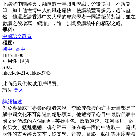
下講解中國經典，融匯數十年眼見學識，旁徵博引、不落窠
臼，加上他性情中人的風趣痛快，使講稿豐富多元，趣味盎
然。他還邀請香港中文大學的專家學者一同講授與對話，並在
數講之後增寫「續論」，進一步闡發講稿中的精彩之處。
學科:
中國語文教育
程度:
初中
|
高中
HK$88.00
可用性:
現貨
SKU
hkecl-eb-21-cuhkp-3743
此商品只供教城用戶購買。
請先
登入
詳細描述
對於專業或非專業的讀者來說，李歐梵教授的這本新書都是了
解中國文化不可錯過的精彩讀本。他選擇了心目中最能代表中
國文化傳統的六個面向─英雄本色、政教道統、江河歲月、飲
食男女、魑魅魍魎、魂兮歸來，並在每一面向中選取一二篇代
表性的古今經典文本，從文學、音樂、電影、藝術等角度暢談