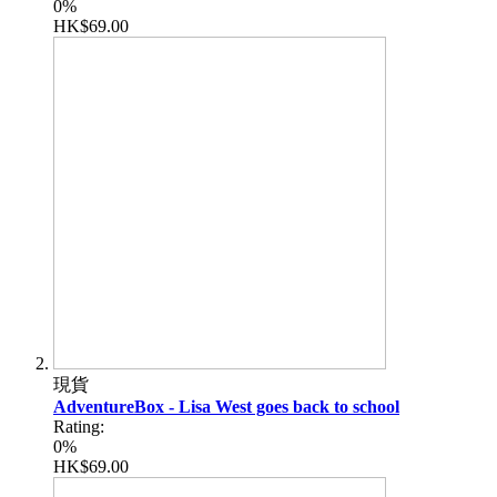
0%
HK$69.00
現貨
AdventureBox - Lisa West goes back to school
Rating:
0%
HK$69.00