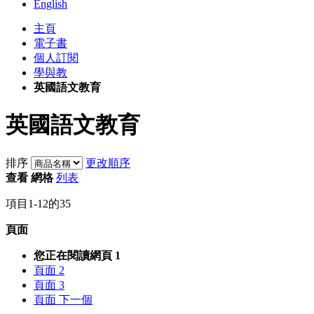
English
主頁
電子書
個人訂閱
學與教
英國語文教育
英國語文教育
排序
更改順序
查看
網格
列表
項目
1
-
12
的
35
頁面
您正在閱讀網頁
1
頁面
2
頁面
3
頁面
下一個