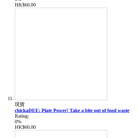
HK$60.00
現貨
chickaDEE: Plate Power! Take a bite out of food waste
Rating:
0%
HK$60.00