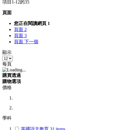
項目
1
-
12
的
35
頁面
您正在閱讀網頁
1
頁面
2
頁面
3
頁面
下一個
顯示
每頁
購買透過
購物選項
價格
學科
英國語文教育
31
items