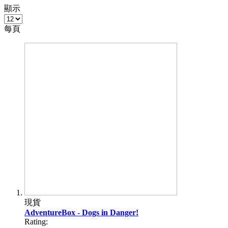
顯示
每頁
現貨
AdventureBox - Dogs in Danger!
Rating: