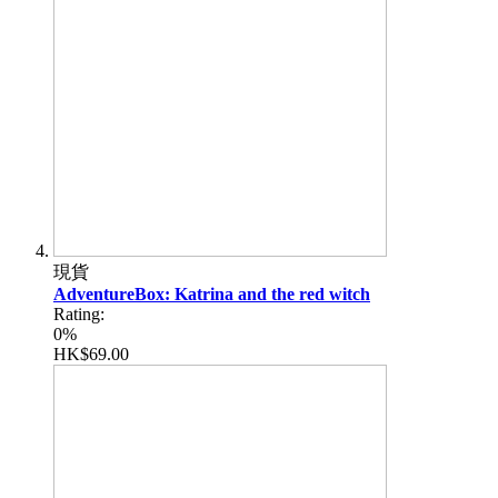
現貨
AdventureBox: Katrina and the red witch
Rating:
0%
HK$69.00