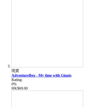
現貨
AdventureBox - My time with Giants
Rating:
0%
HK$69.00