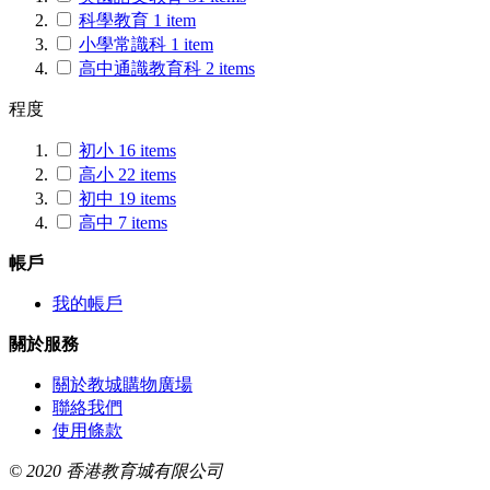
科學教育
1
item
小學常識科
1
item
高中通識教育科
2
items
程度
初小
16
items
高小
22
items
初中
19
items
高中
7
items
帳戶
我的帳戶
關於服務
關於教城購物廣場
聯絡我們
使用條款
© 2020 香港教育城有限公司