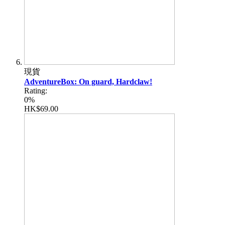
現貨
AdventureBox: On guard, Hardclaw!
Rating:
0%
HK$69.00