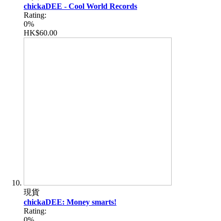
chickaDEE - Cool World Records
Rating:
0%
HK$60.00
現貨
chickaDEE: Money smarts!
Rating:
0%