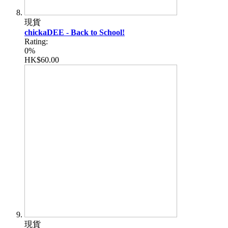
現貨
chickaDEE - Back to School!
Rating:
0%
HK$60.00
現貨