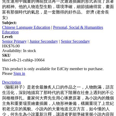
先生運用中國畫的傳統技法再一次通過插圖的形式表現了原著
的精神。他的人物造型生動，環境準確，細節描繪得當，畫面
富有那個時代的氣息，是一套難得的好作品。 舒濟 (老舍長
女)
Subject:
Chinese Language Education
|
Personal, Social & Humanities
Education
Level:
Senior Primary
|
Junior Secondary
|
Senior Secondary
HK$76.00
Availability:
In stock
SKU
hkecl-eb-21-cuhkp-10664
This product is only available for EdCity member to purchase.
Please
Sign in
Description
《駱駝祥子》是老舍最膾炙人口的作品之一，人物飽滿，語言
生活化，深刻地描寫了那時代的底下階層在社會上遇到的不公
與種種掙扎。畫家何大齊先生用心琢磨原著，為小說內的幾個
主角和重要場景繪畫插圖，人物形神兼備，構圖重現了上世紀
初老北京的風貌。小說內的大量地道北京方言，如今懂的人
少，何先生為小說重新注釋，讓讀者更能準確掌握小說內容與