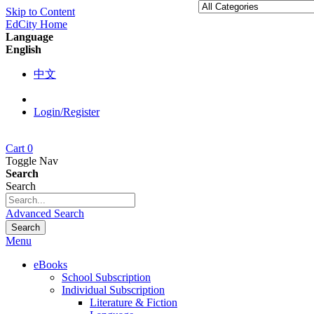
Skip to Content
EdCity Home
Language
English
中文
Login/Register
Cart
0
Toggle Nav
Search
Search
Advanced Search
Search
Menu
eBooks
School Subscription
Individual Subscription
Literature & Fiction