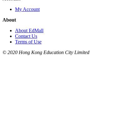
My Account
About
About EdMall
Contact Us
Terms of Use
© 2020 Hong Kong Education City Limited