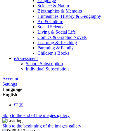
Language
Science & Nature
Biographies & Memoirs
Humanities, History & Geography
Art & Culture
Social Science
Living & Social Life
Comics & Graphic Novels
Learning & Teaching
Parenting & Family
Children's Books
eAssessment
School Subscription
Individual Subscription
Account
Settings
Language
English
中文
Skip to the end of the images gallery
Skip to the beginning of the images gallery