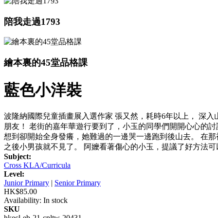
陪我走過1793
繪本裏的45堂品格課
藍色小洋裝
波隆納國際兒童插畫展入選作家 張又然，耗時6年以上， 深
朋友！ 老街的嘉年華遊行要到了，小玉的同學們開開心心的
想到卻開始全身發癢，她難過的一邊哭一邊跑到後山去。 在
之後小男孩就不見了。 阿嬤看著傷心的小玉，提議了好方法
Subject:
Cross KLA/Curricula
Level:
Junior Primary
|
Senior Primary
HK$85.00
Availability:
In stock
SKU
hkecl-eb-21-cpltw-20431