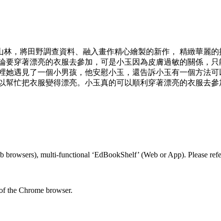
入山林，將田野調查資料、融入畫作精心繪製的新作， 精緻華麗
討論要穿著漂亮的衣服去參加，可是小玉因為皮膚過敏的關係，只
那裡她遇見了一個小男孩，他安慰小玉，還告訴小玉有一個方法可
可以幫忙把衣服變得漂亮。小玉真的可以順利穿著漂亮的衣服去參
 browsers), multi-functional ‘EdBookShelf’ (Web or App). Please refer
 of the Chrome browser.