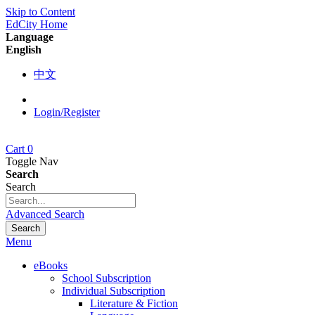
Skip to Content
EdCity Home
Language
English
中文
Login/Register
Cart
0
Toggle Nav
Search
Search
Advanced Search
Search
Menu
eBooks
School Subscription
Individual Subscription
Literature & Fiction