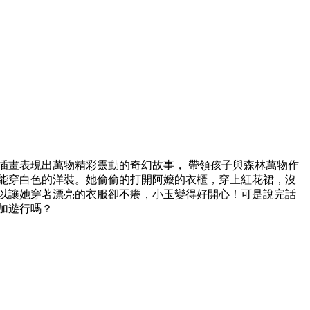
的插畫表現出萬物精彩靈動的奇幻故事， 帶領孩子與森林萬物作
能穿白色的洋裝。她偷偷的打開阿嬤的衣櫃，穿上紅花裙，沒
以讓她穿著漂亮的衣服卻不癢，小玉變得好開心！可是說完話
加遊行嗎？