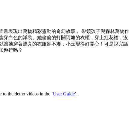
的插畫表現出萬物精彩靈動的奇幻故事， 帶領孩子與森林萬物作
能穿白色的洋裝。她偷偷的打開阿嬤的衣櫃，穿上紅花裙，沒
以讓她穿著漂亮的衣服卻不癢，小玉變得好開心！可是說完話
加遊行嗎？
 to the demo videos in the ‘
User Guide
’.