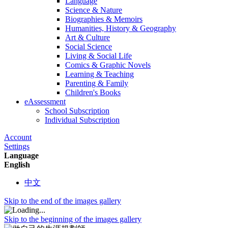
Language
Science & Nature
Biographies & Memoirs
Humanities, History & Geography
Art & Culture
Social Science
Living & Social Life
Comics & Graphic Novels
Learning & Teaching
Parenting & Family
Children's Books
eAssessment
School Subscription
Individual Subscription
Account
Settings
Language
English
中文
Skip to the end of the images gallery
Skip to the beginning of the images gallery