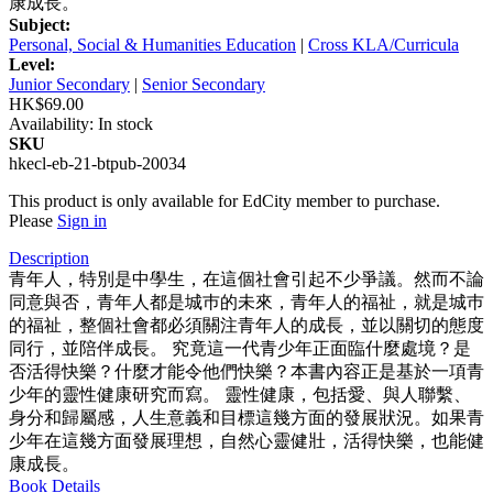
康成長。
Subject:
Personal, Social & Humanities Education
|
Cross KLA/Curricula
Level:
Junior Secondary
|
Senior Secondary
HK$69.00
Availability:
In stock
SKU
hkecl-eb-21-btpub-20034
This product is only available for EdCity member to purchase.
Please
Sign in
Description
青年人，特別是中學生，在這個社會引起不少爭議。然而不論
同意與否，青年人都是城巿的未來，青年人的福祉，就是城巿
的福祉，整個社會都必須關注青年人的成長，並以關切的態度
同行，並陪伴成長。 究竟這一代青少年正面臨什麼處境？是
否活得快樂？什麼才能令他們快樂？本書內容正是基於一項青
少年的靈性健康研究而寫。 靈性健康，包括愛、與人聯繫、
身分和歸屬感，人生意義和目標這幾方面的發展狀況。如果青
少年在這幾方面發展理想，自然心靈健壯，活得快樂，也能健
康成長。
Book Details