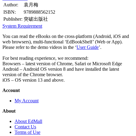
Author:
袁月梅
ISBN:
9789888562152
Publisher:
突破出版社
System Requirement
You can read the eBooks on the cross-platform (Android, iOS and
web browsers), multi-functional ‘EdBookShelf’ (Web or App).
Please refer to the demo videos in the ‘
User Guide
’.
For best reading experience, we recommend:
Browsers – latest version of Chrome, Safari or Microsoft Edge
Android – Android OS version 8 and have installed the latest
version of the Chrome browser.
iOS – OS version 13 and above.
Account
My Account
About
About EdMall
Contact Us
Terms of Use