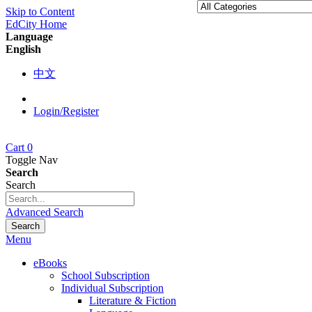
Skip to Content
EdCity Home
Language
English
中文
Login/Register
Cart
0
Toggle Nav
Search
Search
Advanced Search
Search
Menu
eBooks
School Subscription
Individual Subscription
Literature & Fiction