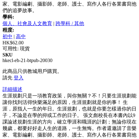
家、電影編劇、攝影師、老師、護士、寫作人各行各業書寫他
們的追夢故事。
學科:
個人、社會及人文教育
|
跨學科 / 其他
程度:
初中
|
高中
HK$62.00
可用性:
現貨
SKU
hkecl-eb-21-btpub-20030
此商品只供教城用戶購買。
請先
登入
詳細描述
生涯規劃只是一項教育政策，與你無關？不！只要生涯規劃能
讓你找到活得快樂滿足的原因，生涯規劃就是你的事！ 生
涯，原指人一生的年日。生涯規劃，也就是你要怎樣過你的日
子，不論是在學的抑或工作的日子。 張文彪校長在本書內以9
課論述規劃生涯的方向，確立學涯和職涯的計劃；無論你現在
幾歲，都要好好走人生的道路，一生無悔。作者還邀請了音樂
家、電影編劇、攝影師、老師、護士、寫作人各行各業書寫他