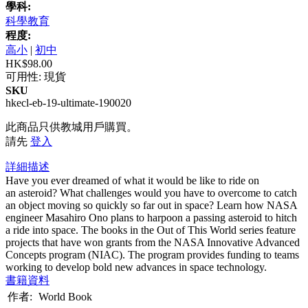
學科:
科學教育
程度:
高小
|
初中
HK$98.00
可用性:
現貨
SKU
hkecl-eb-19-ultimate-190020
此商品只供教城用戶購買。
請先
登入
詳細描述
Have you ever dreamed of what it would be like to ride on
an asteroid? What challenges would you have to overcome to catch
an object moving so quickly so far out in space? Learn how NASA
engineer Masahiro Ono plans to harpoon a passing asteroid to hitch
a ride into space. The books in the Out of This World series feature
projects that have won grants from the NASA Innovative Advanced
Concepts program (NIAC). The program provides funding to teams
working to develop bold new advances in space technology.
書籍資料
作者:
World Book