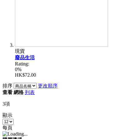
現貨
廢品生活
Rating:
0%
HK$72.00
排序
更改順序
查看
網格
列表
3
項
顯示
每頁