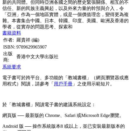
新的共同體。但同時亞洲各國之間的歷史緊張關係、相互的不
信任、新的民族主義興起，以及外來力量的幹預與介入，令
「亞洲」作為一個地區實體，或是一個價值理念，變得更為複
雜。本書集合中國、日本、韓國、印度、美國、歐洲及香港的
學者，從實存的問題思考、探索和
書籍資料
作者:
羅貴祥 (編)
ISBN:
9789629965907
出版
香港中文大學出版社
商:
系統要求
電子書可於跨平台、多功能的「教城書櫃」（網頁瀏覽器或應
用程式）閱讀，請參考「
用戶手冊
」之使用示範短片。
於「教城書櫃」閱讀電子書的建議系統設定：
網頁版 ── 最新版的 Chrome、Safari 或Microsoft Edge瀏覽。
Android 版 ── 操作系統版本8 或以上，並已安裝最新版本的