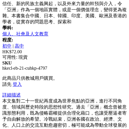
信任、新的民族主義興起，以及外來力量的幹預與介入，令
「亞洲」作為一個地區實體，或是一個價值理念，變得更為複
雜。本書集合中國、日本、韓國、印度、美國、歐洲及香港的
學者，從實存的問題思考、探索和
學科:
個人、社會及人文教育
程度:
初中
|
高中
HK$72.00
可用性:
現貨
SKU
hkecl-eb-21-cuhkp-4797
此商品只供教城用戶購買。
請先
登入
詳細描述
本文集對二十一世紀再度成為世界焦點的亞洲，進行不同角
度、領域與歷史時段的思想性研究。過去「亞洲」概念曾被意
識形態利用，既為侵略霸權提供合理化藉口，也讓受壓逼者寄
予自由解放的希望。冷戰結束，亞洲各國在政治、經濟、文
化、人口上的交流互動愈趨密切，極可能成為帶動全球發展的