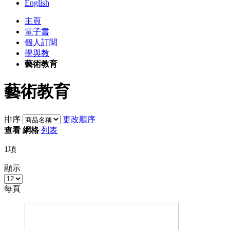
English
主頁
電子書
個人訂閱
學與教
藝術教育
藝術教育
排序
更改順序
查看
網格
列表
1
項
顯示
每頁