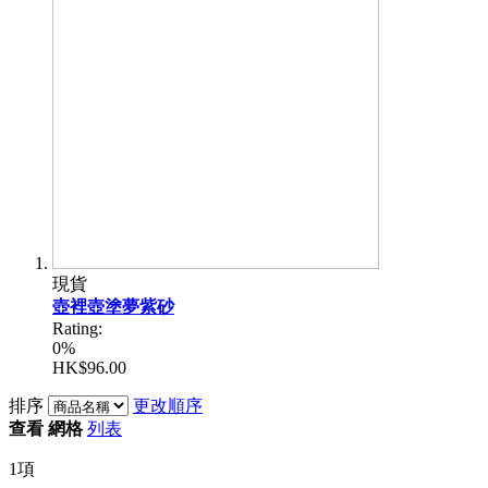
現貨
壺裡壺塗夢紫砂
Rating:
0%
HK$96.00
排序
更改順序
查看
網格
列表
1
項