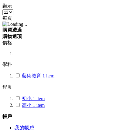
顯示
每頁
購買透過
購物選項
價格
學科
藝術教育
1
item
程度
初小
1
item
高小
1
item
帳戶
我的帳戶