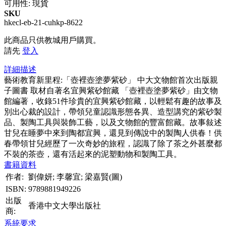
可用性:
現貨
SKU
hkecl-eb-21-cuhkp-8622
此商品只供教城用戶購買。
請先
登入
詳細描述
藝術教育新里程:「壺裡壺塗夢紫砂」 中大文物館首次出版親
子圖書 取材自著名宜興紫砂館藏 「壺裡壺塗夢紫砂」由文物
館編著，收錄51件珍貴的宜興紫砂館藏，以輕鬆有趣的故事及
別出心裁的設計，帶領兒童認識形態各異、造型講究的紫砂製
品、製陶工具與裝飾工藝，以及文物館的豐富館藏。故事敍述
甘兒在睡夢中來到陶都宜興，還見到傳說中的製陶人供春！供
春帶領甘兒經歷了一次奇妙的旅程，認識了除了茶之外甚麼都
不裝的茶壺，還有活起來的泥塑動物和製陶工具。
書籍資料
作者:
劉偉妍; 李馨宜; 梁嘉賢(圖)
ISBN:
9789881949226
出版
香港中文大學出版社
商:
系統要求