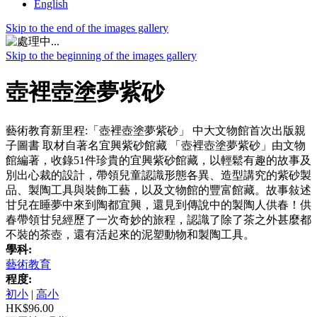
English
Skip to the end of the images gallery
Skip to the beginning of the images gallery
壺裡壺塗夢紫砂
藝術教育新里程:「壺裡壺塗夢紫砂」 中大文物館首次出版親
子圖書 取材自著名宜興紫砂館藏 「壺裡壺塗夢紫砂」由文物
館編著，收錄51件珍貴的宜興紫砂館藏，以輕鬆有趣的故事及
別出心裁的設計，帶領兒童認識形態各異、造型講究的紫砂製
品、製陶工具與裝飾工藝，以及文物館的豐富館藏。故事敍述
甘兒在睡夢中來到陶都宜興，還見到傳說中的製陶人供春！供
春帶領甘兒經歷了一次奇妙的旅程，認識了除了茶之外甚麼都
不裝的茶壺，還有活起來的泥塑動物和製陶工具。
學科:
藝術教育
程度:
初小
|
高小
HK$96.00