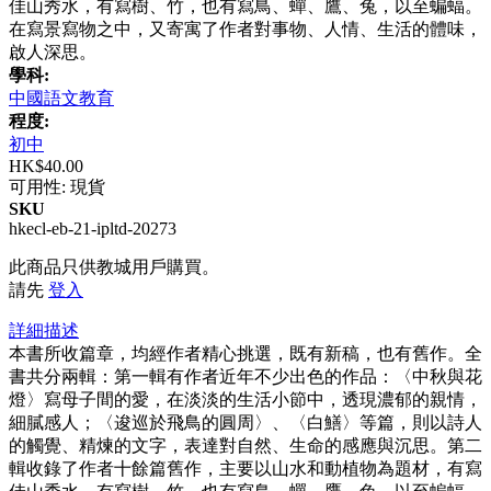
佳山秀水，有寫樹、竹，也有寫鳥、蟬、鷹、兔，以至蝙蝠。
在寫景寫物之中，又寄寓了作者對事物、人情、生活的體味，
啟人深思。
學科:
中國語文教育
程度:
初中
HK$40.00
可用性:
現貨
SKU
hkecl-eb-21-ipltd-20273
此商品只供教城用戶購買。
請先
登入
詳細描述
本書所收篇章，均經作者精心挑選，既有新稿，也有舊作。全
書共分兩輯：第一輯有作者近年不少出色的作品：〈中秋與花
燈〉寫母子間的愛，在淡淡的生活小節中，透現濃郁的親情，
細膩感人；〈逡巡於飛鳥的圓周〉、〈白鱔〉等篇，則以詩人
的觸覺、精煉的文字，表達對自然、生命的感應與沉思。第二
輯收錄了作者十餘篇舊作，主要以山水和動植物為題材，有寫