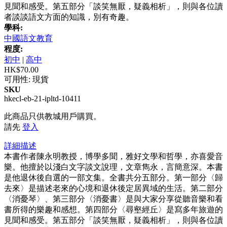
見聞和感受。第五部分「談笑無厭，疑義相析」，則與各位讀
者談談語文方面的知識，別有奇趣。
學科:
中國語文教育
程度:
初中
|
高中
HK$70.00
可用性:
現貨
SKU
hkecl-eb-21-ipltd-10411
此商品只供教城用戶購買。
請先
登入
詳細描述
本書作者陳永明教授，博學多聞，雅好文學和哲學，亦喜愛音
樂。他擅於以淺白文字談文說理，文章雋永，言簡意深。本書
是他退休後自選的一部文集。全書共分五部分。第一部分〈歸
去來〉是描述老來的心境和退休後定居異域的生活。第二部分
〈消憂琴〉、第三部分〈消憂書〉是與大家分享從聽音樂和看
書所得的樂趣和感想。第四部分〈尋壑經丘〉是寫多年旅遊的
見聞和感受。第五部分「談笑無厭，疑義相析」，則與各位讀