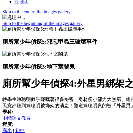
English
Skip to the end of the images gallery
Skip to the beginning of the images gallery
廁所幫少年偵探5:邪惡甲蟲王破壞事件
廁所幫少年偵探3:地下室鬧鬼
廁所幫少年偵探4:外星男綁架
轉學生練聰明似乎隱藏著很多祕密：身材瘦小卻力大無窮、總
天竟然聽到練聰明被綁架的消息！難道練聰明真的被「外星男
學科:
中國語文教育
程度:
高小
|
初中