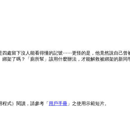
是四處留下沒人能看得懂的記號⋯⋯更怪的是，他竟然說自己曾
」綁架了嗎？「廁所幫」該用什麼辦法，才能解救被綁架的新同
用程式）閱讀，請參考「
用戶手冊
」之使用示範短片。