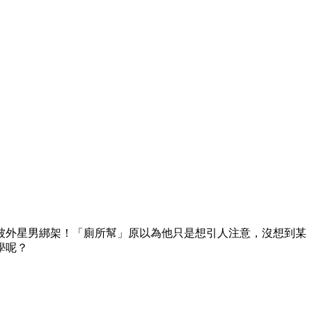
被外星男綁架！「廁所幫」原以為他只是想引人注意，沒想到某
學呢？