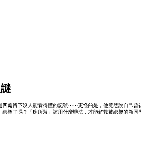
之謎
是四處留下沒人能看得懂的記號⋯⋯更怪的是，他竟然說自己曾
」綁架了嗎？「廁所幫」該用什麼辦法，才能解救被綁架的新同