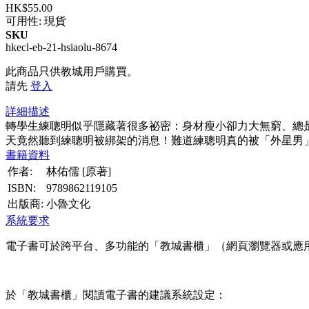
HK$55.00
可用性:
現貨
SKU
hkecl-eb-21-hsiaolu-8674
此商品只供教城用戶購買。
請先
登入
詳細描述
轉學生練聰明似乎隱藏著很多祕密：身材瘦小卻力大無窮、總
天竟然聽到練聰明被綁架的消息！難道練聰明真的被「外星男
書籍資料
作者:
林佑儒 [原著]
ISBN:
9789862119105
出版商:
小魯文化
系統要求
電子書可於跨平台、多功能的「教城書櫃」（網頁瀏覽器或應
於「教城書櫃」閱讀電子書的建議系統設定：