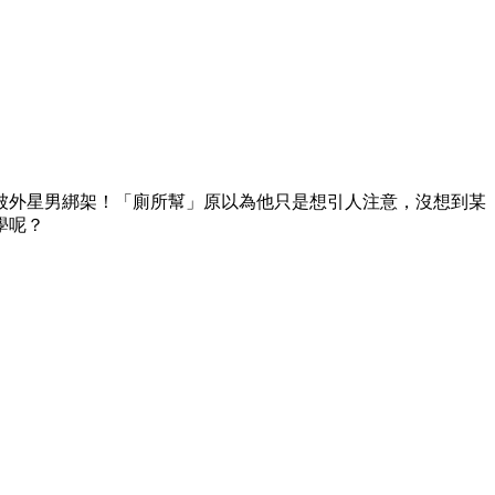
被外星男綁架！「廁所幫」原以為他只是想引人注意，沒想到某
學呢？