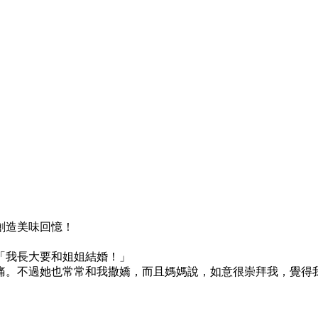
創造美味回憶！
「我長大要和姐姐結婚！」
痛。不過她也常常和我撒嬌，而且媽媽說，如意很崇拜我，覺得