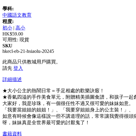
學科:
中國語文教育
程度:
初小
|
高小
HK$59.00
可用性:
現貨
SKU
hkecl-eb-21-hsiaolu-20245
此商品只供教城用戶購買。
請先
登入
詳細描述
★大小公主的熱鬧日常＝手足相處的歡樂訣竅！
★香氣四溢的手作美食單元，附贈精美插圖食譜，和孩子一起
大家好，我是珍珠，有一個很任性不過又很可愛的妹妹如意。
「我要當姐姐的姐姐！」、「我要穿姐姐身上的公主裝！」、
如意有時候會像這樣說一些不講道理的話，常常讓我覺得很頭
呀，妹妹真是全世界最可愛的討厭鬼了！
書籍資料