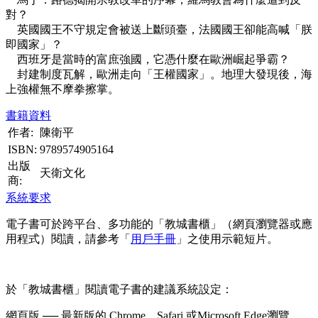
對？
英國國王不守規定會被送上斷頭臺，法國國王卻能高喊「朕
即國家」？
西班牙是當時的富庶強國，它憑什麼在歐洲崛起爭霸？
封建制度瓦解，歐洲走向「王權國家」。地理大發現後，海
上強權無不摩拳擦掌。
書籍資料
作者:
陳衛平
ISBN:
9789574905164
出版
天衛文化
商:
系統要求
電子書可於跨平台、多功能的「教城書櫃」（網頁瀏覽器或應
用程式）閱讀，請參考「
用戶手冊
」之使用示範短片。
於「教城書櫃」閱讀電子書的建議系統設定：
網頁版 ── 最新版的 Chrome、Safari 或Microsoft Edge瀏覽。