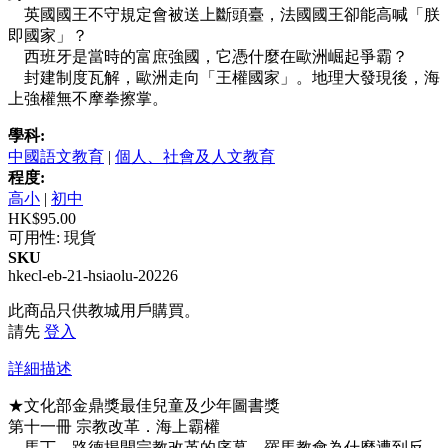
英國國王不守規定會被送上斷頭臺，法國國王卻能高喊「朕
即國家」？
西班牙是當時的富庶強國，它憑什麼在歐洲崛起爭霸？
封建制度瓦解，歐洲走向「王權國家」。地理大發現後，海
上強權無不摩拳擦掌。
學科:
中國語文教育
|
個人、社會及人文教育
程度:
高小
|
初中
HK$95.00
可用性:
現貨
SKU
hkecl-eb-21-hsiaolu-20226
此商品只供教城用戶購買。
請先
登入
詳細描述
★文化部金鼎獎最佳兒童及少年圖書獎
第十一冊 宗教改革．海上霸權
馬丁．路德揭開宗教改革的序幕，羅馬教會為什麼遭到反