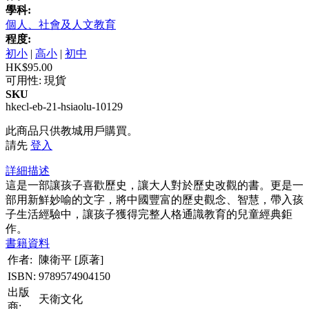
學科:
個人、社會及人文教育
程度:
初小
|
高小
|
初中
HK$95.00
可用性:
現貨
SKU
hkecl-eb-21-hsiaolu-10129
此商品只供教城用戶購買。
請先
登入
詳細描述
這是一部讓孩子喜歡歷史，讓大人對於歷史改觀的書。更是一
部用新鮮妙喻的文字，將中國豐富的歷史觀念、智慧，帶入孩
子生活經驗中，讓孩子獲得完整人格通識教育的兒童經典鉅
作。
書籍資料
作者:
陳衛平 [原著]
ISBN:
9789574904150
出版
天衛文化
商: