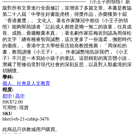
~~~~~~~~~~~~~~~~~~~~~~~~~~~~~~~ 《小王子的領悟》新
版對所有文章進行全面修訂，並增添了多篇文章。本書是教協
第二十八屆「中學生好書龍虎榜」得獎作品，亦榮獲第十屆
「香港書獎」。 文化人、著名作家陳冠中相信《小王子的領
悟》能夠幫助讀者「記起成人都曾是獨一無二的孩童，任其成
長、成熟，毋庸離棄本真」；著名劇作家莊梅岩則認為周保松
的文字「總有種睿智與誠懇，這次更多了一份溫柔，撫慰時代
的傷痕」。香港中文大學校長沈祖堯教授推薦：「周保松的
書，教我讀懂《小王子》。」 作者誠懇地告訴我們，《小王
子》不只是一本寫給小孩子的童話。這部精彩的寓言體小說，
潛藏了聖修伯里對現代社會的深刻反思，以及對人類處境的深
切關懷。
學科:
個人、社會及人文教育
程度:
初中
|
高中
HK$72.00
可用性:
現貨
SKU
hkecl-eb-21-cuhkp-3476
此商品只供教城用戶購買。