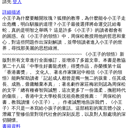
請先
登入
詳細描述
小王子為什麼要離開玫瑰？狐狸的教導，為什麼能令小王子走
出危機，明白馴服的道理？小王子最後選擇將命運交託給毒
蛇，真的是明智之舉嗎？ 這是許多《小王子》的讀者都會有
的困惑。在《小王子的領悟》中，周保松教授用他的哲思和童
心，對這些問題作出深刻解讀 ，並帶領讀者進入小王子的世
界，尋找那美麗的思想綠洲。
~~~~~~~~~~~~~~~~~~~~~~~~~~~~~~~ 《小王子的領悟》新
版對所有文章進行全面修訂，並增添了多篇文章。本書是教協
第二十八屆「中學生好書龍虎榜」得獎作品，亦榮獲第十屆
「香港書獎」。 文化人、著名作家陳冠中相信《小王子的領
悟》能夠幫助讀者「記起成人都曾是獨一無二的孩童，任其成
長、成熟，毋庸離棄本真」；著名劇作家莊梅岩則認為周保松
的文字「總有種睿智與誠懇，這次更多了一份溫柔，撫慰時代
的傷痕」。香港中文大學校長沈祖堯教授推薦：「周保松的
書，教我讀懂《小王子》。」 作者誠懇地告訴我們，《小王
子》不只是一本寫給小孩子的童話。這部精彩的寓言體小說，
潛藏了聖修伯里對現代社會的深刻反思，以及對人類處境的深
切關懷。
書籍資料