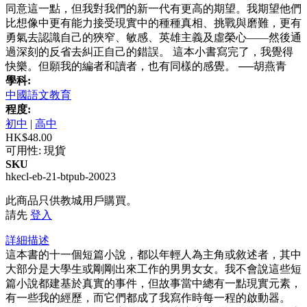
同意這一點，但我對我們的新一代有更高的期望。我期望他們
比想像中更有能力接受現實中的種種真相、挑戰與磨難，更有
勇氣去認識自己的狹窄、敏感、英雄主義及虛榮心——然後通
過深刻的反省去糾正自己的錯誤。 這本小書寫完了，我覺得
快樂。但願我的編者和讀者，也有同樣的感覺。 ──胡燕青
學科:
中國語文教育
程度:
初中
|
高中
HK$48.00
可用性:
現貨
SKU
hkecl-eb-21-btpub-20023
此商品只供教城用戶購買。
請先
登入
詳細描述
這本書的十一個短篇小說，都以年輕人為主角或敘述者，其中
大部分是大學生或剛剛出來工作的男男女女。我不會說這些短
篇小說都建基於真實的事件，但故事當中總有一點現實元素，
有一些我的經歷，而它們都成了我寫作時每一程的啟動器。