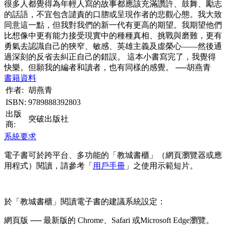
很多人都覺得為年輕人寫的故事都應該充滿讚許、鼓舞、勵志
的話語，不宜包含譴責的口脗或呈現作者的悲觀心態。我大致
同意這一點，但我對我們的新一代有更高的期望。我期望他們
比想像中更有能力接受現實中的種種真相、挑戰與磨難，更有
勇氣去認識自己的狹窄、敏感、英雄主義及虛榮心——然後通
過深刻的反省去糾正自己的錯誤。 這本小書寫完了，我覺得
快樂。但願我的編者和讀者，也有同樣的感覺。 ──胡燕青
書籍資料
作者:
胡燕青
ISBN:
9789888392803
出版
突破出版社
商:
系統要求
電子書可於跨平台、多功能的「教城書櫃」（網頁瀏覽器或應
用程式）閱讀，請參考「
用戶手冊
」之使用示範短片。
於「教城書櫃」閱讀電子書的建議系統設定：
網頁版 ── 最新版的 Chrome、Safari 或Microsoft Edge瀏覽。