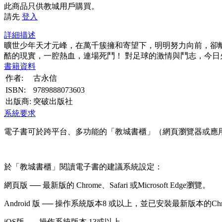
此商品只供教城用戶購買。
請先
登入
詳細描述
曠世少年天才元峰，在萬千簇擁和寄望下，明明努力向前，卻
酷的現實，一腔熱血，連場死鬥！ 對足球的激情與鬥志，今日
書籍資料
作者:
古永信
ISBN:
9789888073603
出版商:
突破出版社
系統要求
電子書可於跨平台、多功能的「教城書櫃」（網頁瀏覽器或應
於「教城書櫃」閱讀電子書的建議系統設定：
網頁版 ── 最新版的 Chrome、Safari 或Microsoft Edge瀏覽。
Android 版 ── 操作系統版本8 或以上，並已安裝最新版本的Ch
iOS版 ── 操作系統版本 13或以上。