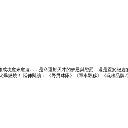
離成功愈來愈遠……是命運對天才的妒忌與懲罰，還是置於絕處的
火爆燃燒！ 延伸閱讀： 《野男球隊》《單車飄移》《玩味品牌2