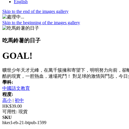
English
Skip to the end of the images gallery
Skip to the beginning of the images gallery
吃馬鈴薯的日子
GOAL!
曠世少年天才元峰，在萬千簇擁和寄望下，明明努力向前，卻
酷的現實，一腔熱血，連場死鬥！ 對足球的激情與鬥志，今日
學科:
中國語文教育
程度:
高小
|
初中
HK$39.00
可用性:
現貨
SKU
hkecl-eb-21-btpub-1599