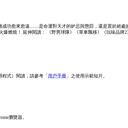
離成功愈來愈遠……是命運對天才的妒忌與懲罰，還是置於絕處的
火爆燃燒！ 延伸閱讀： 《野男球隊》《單車飄移》《玩味品牌2
用程式）閱讀，請參考「
用戶手冊
」之使用示範短片。
rome瀏覽器。