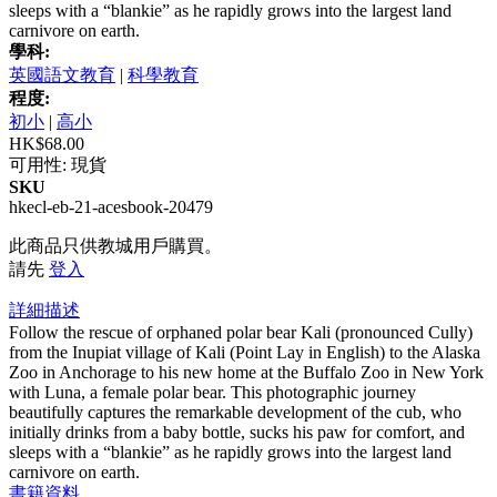
sleeps with a “blankie” as he rapidly grows into the largest land
carnivore on earth.
學科:
英國語文教育
|
科學教育
程度:
初小
|
高小
HK$68.00
可用性:
現貨
SKU
hkecl-eb-21-acesbook-20479
此商品只供教城用戶購買。
請先
登入
詳細描述
Follow the rescue of orphaned polar bear Kali (pronounced Cully)
from the Inupiat village of Kali (Point Lay in English) to the Alaska
Zoo in Anchorage to his new home at the Buffalo Zoo in New York
with Luna, a female polar bear. This photographic journey
beautifully captures the remarkable development of the cub, who
initially drinks from a baby bottle, sucks his paw for comfort, and
sleeps with a “blankie” as he rapidly grows into the largest land
carnivore on earth.
書籍資料