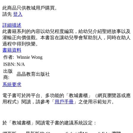
此商品只供教城用戶購買。
請先
登入
詳細描述
此書籍系列的內容以幼兒程度編寫，給幼兒介紹聖經故事以及
灌輸正向價值觀。本書旨在讓幼兒學會幫助別人，同時在助人
過程中得到快樂。
書籍資料
作者:
Winnie Wong
ISBN:
N/A
出版
晶晶教育出版社
商:
系統要求
電子書可於跨平台、多功能的「教城書櫃」（網頁瀏覽器或應
用程式）閱讀，請參考「
用戶手冊
」之使用示範短片。
於「教城書櫃」閱讀電子書的建議系統設定：