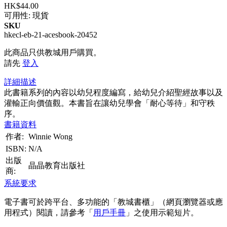
HK$44.00
可用性:
現貨
SKU
hkecl-eb-21-acesbook-20452
此商品只供教城用戶購買。
請先
登入
詳細描述
此書籍系列的內容以幼兒程度編寫，給幼兒介紹聖經故事以及
灌輸正向價值觀。本書旨在讓幼兒學會「耐心等待」和守秩
序。
書籍資料
作者:
Winnie Wong
ISBN:
N/A
出版
晶晶教育出版社
商:
系統要求
電子書可於跨平台、多功能的「教城書櫃」（網頁瀏覽器或應
用程式）閱讀，請參考「
用戶手冊
」之使用示範短片。