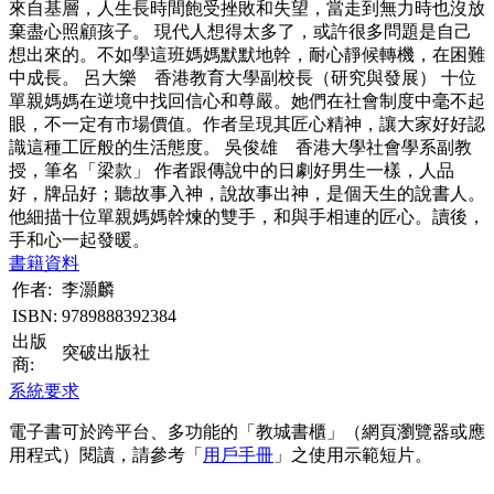
來自基層，人生長時間飽受挫敗和失望，當走到無力時也沒放
棄盡心照顧孩子。 現代人想得太多了，或許很多問題是自己
想出來的。不如學這班媽媽默默地幹，耐心靜候轉機，在困難
中成長。 呂大樂 香港教育大學副校長（研究與發展） 十位
單親媽媽在逆境中找回信心和尊嚴。她們在社會制度中毫不起
眼，不一定有市場價值。作者呈現其匠心精神，讓大家好好認
識這種工匠般的生活態度。 吳俊雄 香港大學社會學系副教
授，筆名「梁款」 作者跟傳說中的日劇好男生一樣，人品
好，牌品好；聽故事入神，說故事出神，是個天生的說書人。
他細描十位單親媽媽幹煉的雙手，和與手相連的匠心。讀後，
手和心一起發暖。
書籍資料
作者:
李灝麟
ISBN:
9789888392384
出版
突破出版社
商:
系統要求
電子書可於跨平台、多功能的「教城書櫃」（網頁瀏覽器或應
用程式）閱讀，請參考「
用戶手冊
」之使用示範短片。