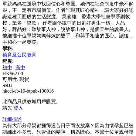
單親媽媽在逆境中找回信心和尊嚴。她們在社會制度中毫不起
眼，不一定有市場價值。作者呈現其匠心精神，讓大家好好認
識這種工匠般的生活態度。 吳俊雄 香港大學社會學系副教
授，筆名「梁款」 作者跟傳說中的日劇好男生一樣，人品
好，牌品好；聽故事入神，說故事出神，是個天生的說書人。
他細描十位單親媽媽幹煉的雙手，和與手相連的匠心。讀後，
手和心一起發暖。
學科:
德育及公民教育
程度:
初中
|
高中
HK$62.00
可用性:
現貨
SKU
hkecl-eb-19-btpub-190016
此商品只供教城用戶購買。
請先
登入
詳細描述
為何大部分母親都捱得過苦日子而沒放棄？因為由懷孕起已被
訓練出不多想、只管做的精神，稱為匠心。本書十位單親母親