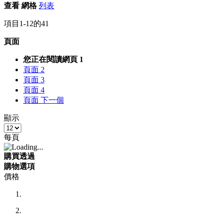
查看
網格
列表
項目
1
-
12
的
41
頁面
您正在閱讀網頁
1
頁面
2
頁面
3
頁面
4
頁面
下一個
顯示
每頁
購買透過
購物選項
價格