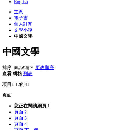
English
主頁
電子書
個人訂閱
文學小說
中國文學
中國文學
排序
更改順序
查看
網格
列表
項目
1
-
12
的
41
頁面
您正在閱讀網頁
1
頁面
2
頁面
3
頁面
4