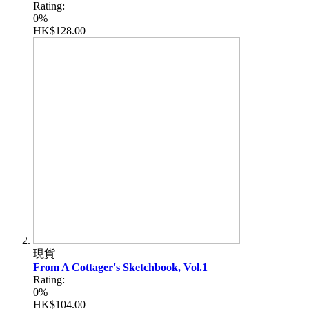
Rating:
0%
HK$128.00
現貨
From A Cottager's Sketchbook, Vol.1
Rating:
0%
HK$104.00