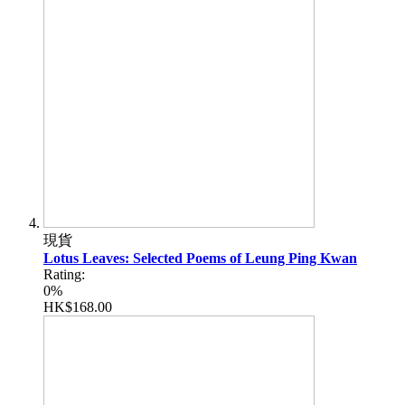
現貨
Lotus Leaves: Selected Poems of Leung Ping Kwan
Rating:
0%
HK$168.00