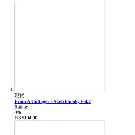
現貨
From A Cottager's Sketchbook, Vol.2
Rating:
0%
HK$104.00