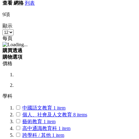
查看
網格
列表
9
項
顯示
每頁
購買透過
購物選項
價格
學科
中國語文教育
1
item
個人、社會及人文教育
8
items
藝術教育
1
item
高中通識教育科
1
item
跨學科 / 其他
1
item