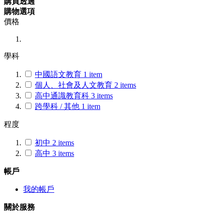
購買透過
購物選項
價格
學科
中國語文教育
1
item
個人、社會及人文教育
2
items
高中通識教育科
3
items
跨學科 / 其他
1
item
程度
初中
2
items
高中
3
items
帳戶
我的帳戶
關於服務