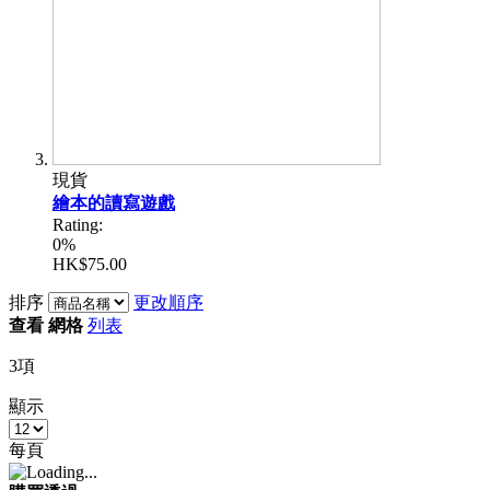
現貨
繪本的讀寫遊戲
Rating:
0%
HK$75.00
排序
更改順序
查看
網格
列表
3
項
顯示
每頁