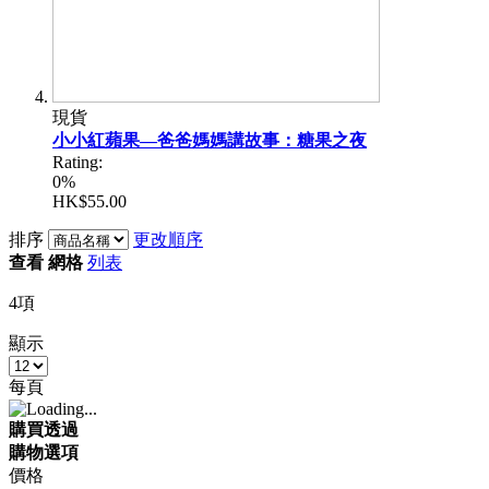
現貨
小小紅蘋果—爸爸媽媽講故事：糖果之夜
Rating:
0%
HK$55.00
排序
更改順序
查看
網格
列表
4
項
顯示
每頁
購買透過
購物選項
價格