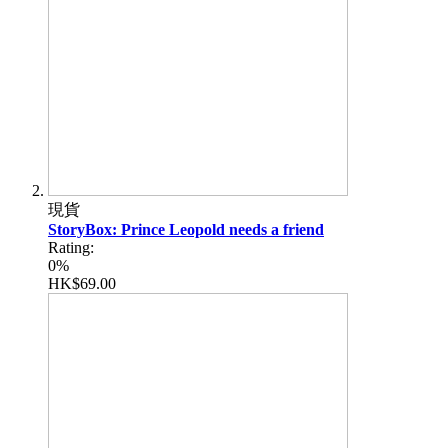
現貨
StoryBox: Prince Leopold needs a friend
Rating:
0%
HK$69.00