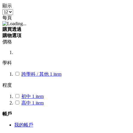
顯示
每頁
購買透過
購物選項
價格
學科
跨學科 / 其他
1
item
程度
初中
1
item
高中
1
item
帳戶
我的帳戶