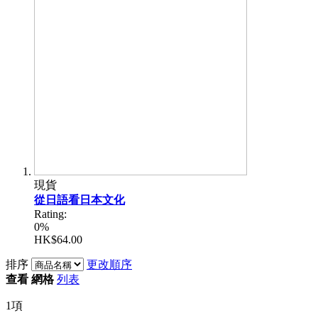
現貨
從日語看日本文化
Rating:
0%
HK$64.00
排序
更改順序
查看
網格
列表
1
項