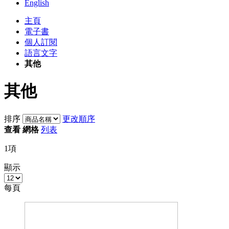
English
主頁
電子書
個人訂閱
語言文字
其他
其他
排序
更改順序
查看
網格
列表
1
項
顯示
每頁